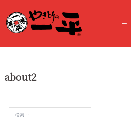
コ
ン
テ
ト
ン
グ
ツ
ル
へ
メ
ス
ニ
キ
ュ
ッ
ー
プ
about2
検
索: