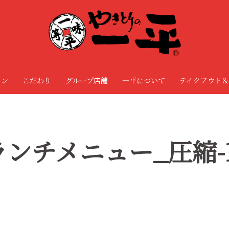
ョン
こだわり
グループ店舗
一平について
テイクアウト＆
_ランチメニュー_圧縮-