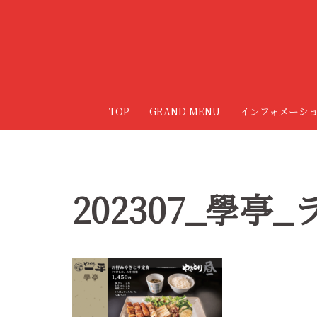
コ
ン
テ
ン
ツ
へ
TOP
GRAND MENU
インフォメーシ
ス
キ
ッ
プ
202307_學亭