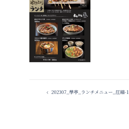
投
202307_學亭_ランチメニュー_圧縮-1
稿
ナ