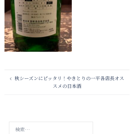
投
秋シーズンにピッタリ！やきとりの一平各店長オス
稿
スメの日本酒
ナ
ビ
ゲ
ー
シ
検
ョ
索: