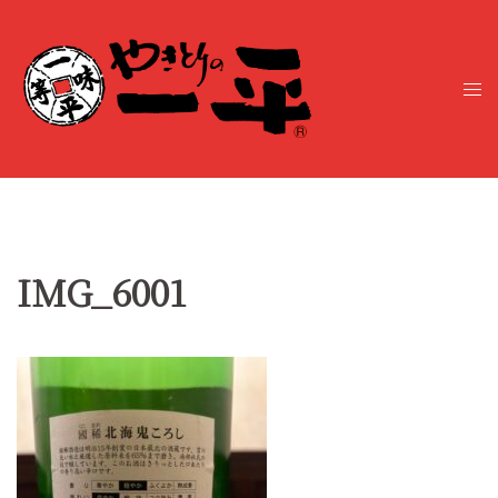
コ
ン
テ
ト
ン
グ
ツ
ル
へ
メ
ス
ニ
キ
ュ
ッ
ー
プ
IMG_6001