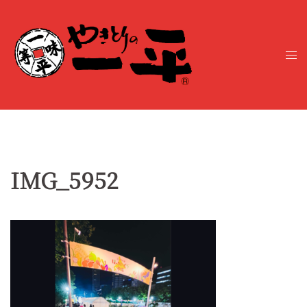
コ
ン
テ
ト
ン
グ
ツ
ル
へ
メ
ス
ニ
キ
ュ
ッ
ー
プ
IMG_5952