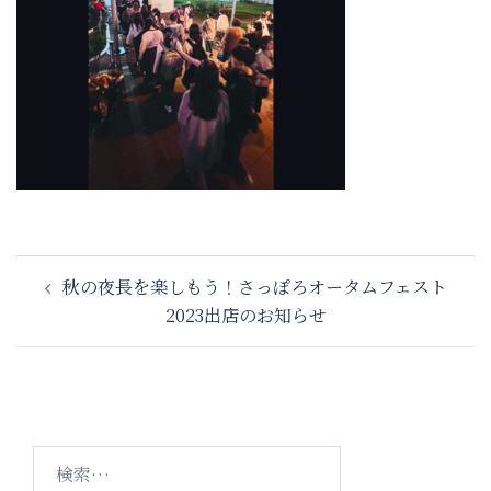
投
秋の夜長を楽しもう！さっぽろオータムフェスト
稿
2023出店のお知らせ
ナ
ビ
ゲ
ー
シ
検
ョ
索: