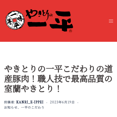
コ
ン
テ
ト
ン
グ
ツ
ル
へ
メ
ス
ニ
キ
ュ
ッ
ー
プ
やきとりの一平こだわりの道
産豚肉！職人技で最高品質の
室蘭やきとり！
投稿者:
KANRI_E-IPPEI
2023年6月19日
お知らせ
、
一平のこだわり