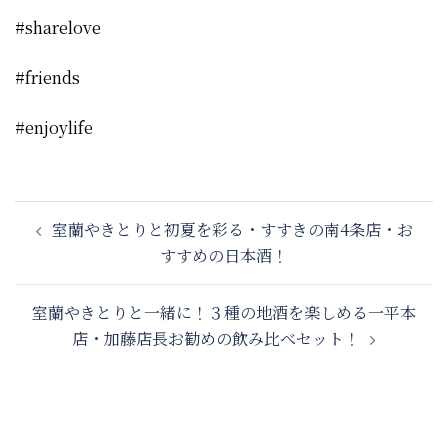
#sharelove
#friends
#enjoylife
投
室蘭やきとりと初夏を彩る・すすきの南4条店・お
稿
すすめの日本酒！
ナ
ビ
室蘭やきとりと一緒に！３種の地酒を楽しめる一平本
ゲ
店・加藤店長お勧めの飲み比べセット！
ー
シ
ョ
ン