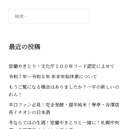
シ
ョ
検
ン
索:
最近の投稿
室蘭やきとり・文化庁１００年フード認定によせて
令和７年～令和８年 年末年始休業について
もうご覧になる機会はありましたか？一平の新しいの
れん！
辛口ファン必見！完全発酵・超辛純米！學亭・谷澤店
長イチオシの日本酒
冬ならではの生酒！室蘭やきとりと一緒に！札幌中央