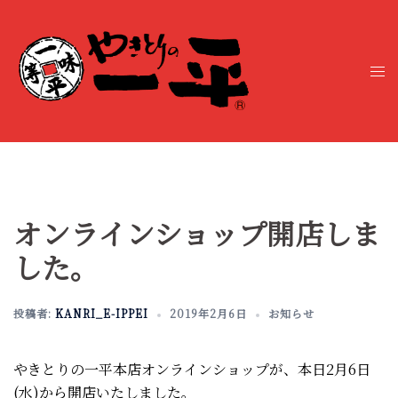
コ
ン
テ
ト
ン
グ
ツ
ル
へ
メ
ス
ニ
キ
ュ
ッ
ー
プ
オンラインショップ開店しま
した。
投稿者:
KANRI_E-IPPEI
2019年2月6日
お知らせ
やきとりの一平本店オンラインショップが、本日2月6日
(水)から開店いたしました。