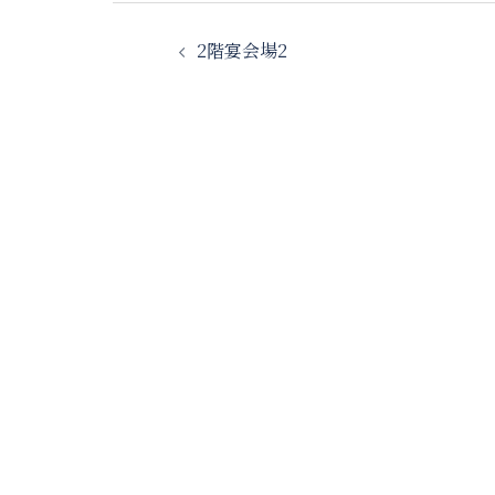
投
2階宴会場2
稿
ナ
ビ
ゲ
ー
シ
ョ
ン