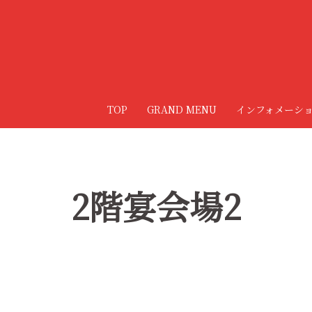
コ
ン
テ
ン
ツ
へ
TOP
GRAND MENU
インフォメーシ
ス
キ
ッ
プ
2階宴会場2