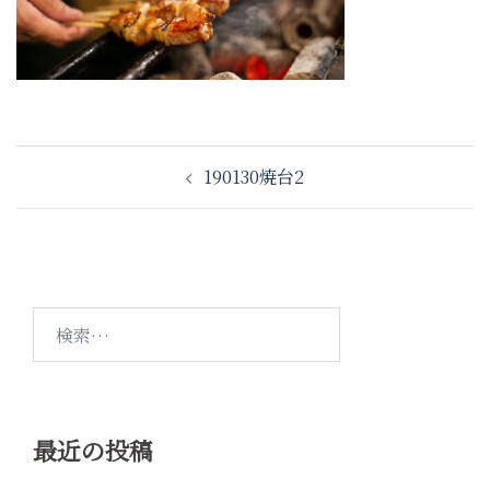
投
190130焼台2
稿
ナ
ビ
ゲ
ー
検
シ
索:
ョ
ン
最近の投稿