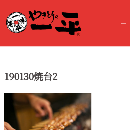
コ
ン
テ
ト
ン
グ
ツ
ル
へ
メ
ス
ニ
キ
ュ
ッ
ー
プ
190130焼台2