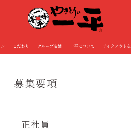
ョン
こだわり
グループ店舗
一平について
テイクアウト＆
募集要項
正社員